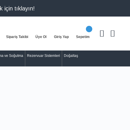
k için
tıklayın!
Sipariş Takibi
Üye Ol
Giriş Yap
Sepetim
tma ve Soğutma
Rezervuar Sistemleri
Doğaltaş