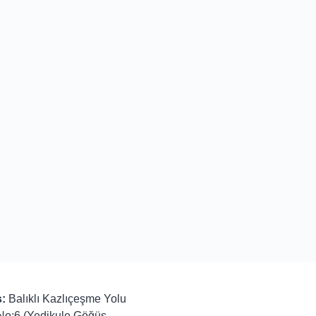
:
Balıklı Kazlıçeşme Yolu
No:6 (Yedikule Göğüs