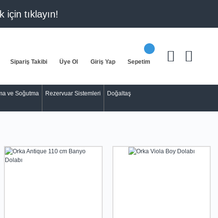
k için
tıklayın!
Sipariş Takibi
Üye Ol
Giriş Yap
Sepetim
tma ve Soğutma
Rezervuar Sistemleri
Doğaltaş