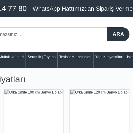
14 77 80
WhatsApp Hattımızdan Sipariş Verme
ARA
Mutfak Ürünleri
Seramik | Fayans
Tesisat Malzemeleri
Yapı Kimyasalları
Isı
yatları