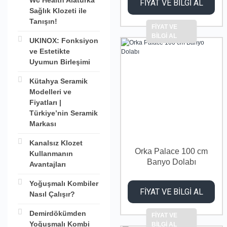
Wc Health Alaturka
FİYAT VE BİLGİ AL
Sağlık Klozeti ile
Tanışın!
FİYAT VE
BİLGİ AL
UKINOX: Fonksiyon
ve Estetikte
Uyumun Birleşimi
Kütahya Seramik
Modelleri ve
Fiyatları |
Türkiye’nin Seramik
Markası
Kanalsız Klozet
Orka Palace 100 cm
Kullanmanın
Banyo Dolabı
Avantajları
Yoğuşmalı Kombiler
FİYAT VE BİLGİ AL
Nasıl Çalışır?
Demirdökümden
FİYAT VE
Yoğuşmalı Kombi
BİLGİ AL