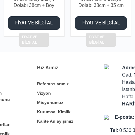
Dolabı 38cm + Boy
Dolabı 38cm + 35 cm
Dolabı
Boy Dolabı
FİYAT VE BİLGİ AL
FİYAT VE BİLGİ AL
FİYAT VE
FİYAT VE
BİLGİ AL
BİLGİ AL
Biz Kimiz
Adres
Cad. 
Hasta
Referanslarımız
İstanb
n
Vizyon
Hafta 
nunu
Misyonumuz
HARİ
Kurumsal Kimlik
E-posta:
Kalite Anlayışımız
rtları
Tel:
0 530 
enlik