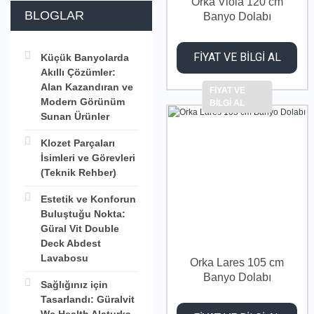
Orka Viola 120 cm
BLOGLAR
Banyo Dolabı
FİYAT VE BİLGİ AL
Küçük Banyolarda
Akıllı Çözümler:
Alan Kazandıran ve
FİYAT VE
Modern Görünüm
BİLGİ AL
Sunan Ürünler
Klozet Parçaları
İsimleri ve Görevleri
(Teknik Rehber)
Estetik ve Konforun
Buluştuğu Nokta:
Güral Vit Double
Deck Abdest
Lavabosu
Orka Lares 105 cm
Banyo Dolabı
Sağlığınız için
Tasarlandı: Güralvit