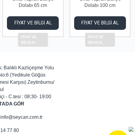
Dolabı 65 cm
Dolabı 100 cm
FİYAT VE BİLGİ AL
FİYAT VE BİLGİ AL
FİYAT VE
FİYAT VE
BİLGİ AL
BİLGİ AL
:
Balıklı Kazlıçeşme Yolu
No:6 (Yedikule Göğüs
nesi Karşısı) Zeytinburnu/
ul
içi - C.tesi : 08:30- 19:00
TADA GÖR
info@seycan.com.tr
314 77 80