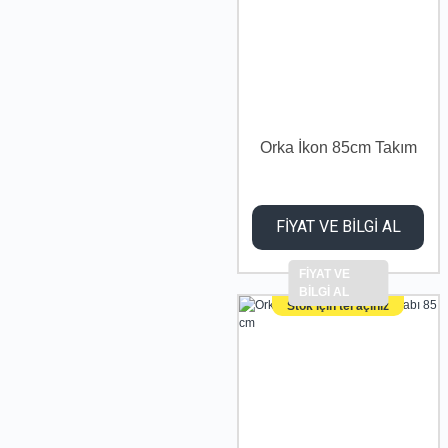
Orka İkon 85cm Takım
FİYAT VE BİLGİ AL
FİYAT VE
BİLGİ AL
Stok için tel açınız