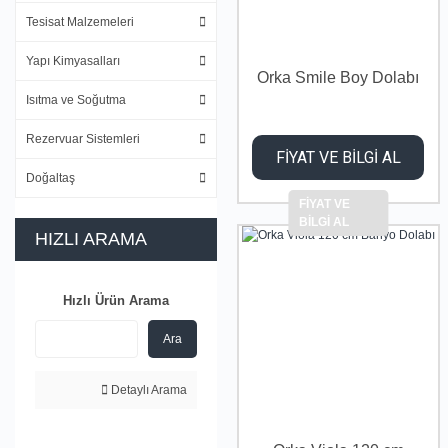
Tesisat Malzemeleri
Yapı Kimyasalları
Orka Smile Boy Dolabı
Isıtma ve Soğutma
Rezervuar Sistemleri
FİYAT VE BİLGİ AL
Doğaltaş
FİYAT VE
BİLGİ AL
HIZLI ARAMA
Hızlı Ürün Arama
Ara
Detaylı Arama