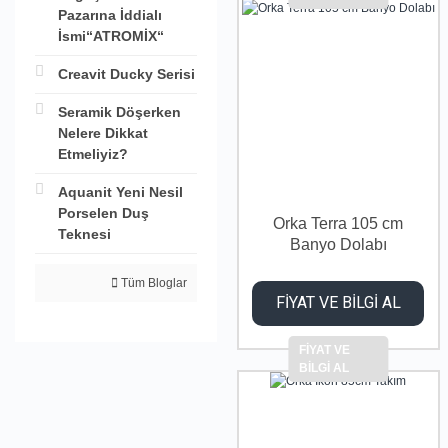
Pazarına İddialı
İsmi“ATROMİX“
Creavit Ducky Serisi
Seramik Döşerken
Nelere Dikkat
Etmeliyiz?
Aquanit Yeni Nesil
Porselen Duş
Orka Terra 105 cm
Teknesi
Banyo Dolabı
Tüm Bloglar
FİYAT VE BİLGİ AL
FİYAT VE
BİLGİ AL